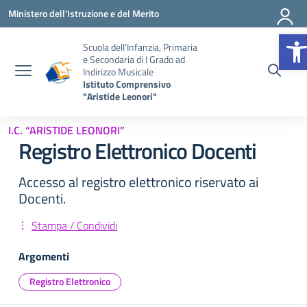
Vai ai contenuti
Vai al menu di navigazione
Vai al footer
Ministero dell'Istruzione e del Merito
Op
Scuola dell'Infanzia, Primaria
e Secondaria di I Grado ad
Indirizzo Musicale
Istituto Comprensivo
"Aristide Leonori"
I.C. “ARISTIDE LEONORI”
Registro Elettronico Docenti
Accesso al registro elettronico riservato ai
Docenti.
Stampa / Condividi
Argomenti
Registro Elettronico