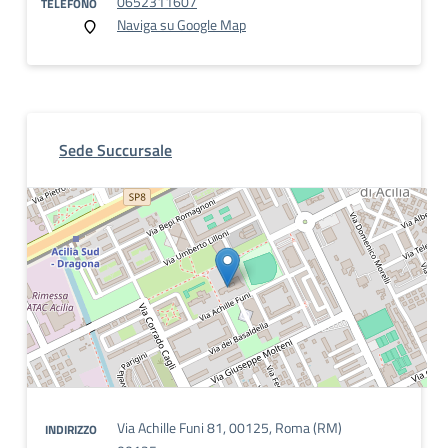
0652311607
TELEFONO
Naviga su Google Map
Sede Succursale
Via Achille Funi 81, 00125, Roma (RM)
INDIRIZZO