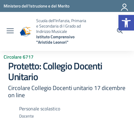
Vai ai contenuti
Vai al menu di navigazione
Vai al footer
Ministero dell'Istruzione e del Merito
Op
Scuola dell'Infanzia, Primaria
e Secondaria di I Grado ad
Indirizzo Musicale
Istituto Comprensivo
"Aristide Leonori"
Circolare 6717
Protetto: Collegio Docenti
Unitario
Circolare Collegio Docenti unitario 17 dicembre
on line
Personale scolastico
Docente