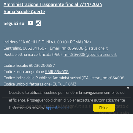
Amministrazione Trasparente fino al 7/11/2024
Roma Scuole Aperte
Seguici su:
Indirizzo:
VIA ACHILLE FUNI 41, 00100 ROMA (RM)
Centralino:
0652311607
Email:
rmic854008@istruzione.it
Posta elettronica certificata (PEC):
rmic854008@pec.istruzione.it
Codice fiscale: 80236250587
Codice meccanografico:
RMIC854008
Codice Indice delle Pubbliche Amministrazioni (IPA): istsc_rmic854008
Codice unico di fatturazione (CUF): UFI0MZ
x
Questo sito utilizza i cookies per rendere la navigazione semplice ed
efficiente. Proseguendo dichiari di voler accettare automaticamente
Sito web realizzato da IngegnArt s.a.s.
|
Idea e progetto di
l'informativa privacy.
Approfondisci
.
Chiudi
Designers Italia