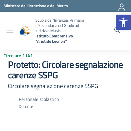
Vai ai contenuti
Vai al menu di navigazione
Vai al footer
Ministero dell'Istruzione e del Merito
Op
Scuola dell'Infanzia, Primaria
e Secondaria di I Grado ad
Indirizzo Musicale
Istituto Comprensivo
"Aristide Leonori"
Circolare 1141
Protetto: Circolare segnalazione
carenze SSPG
Circolare segnalazione carenze SSPG
Personale scolastico
Docente