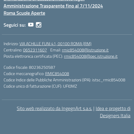
Amministrazione Trasparente fino al 7/11/2024
Roma Scuole Aperte
Seguici su:
Indirizzo:
VIA ACHILLE FUNI 41, 00100 ROMA (RM)
Centralino:
0652311607
Email:
rmic854008@istruzione.it
Posta elettronica certificata (PEC):
rmic854008@pec.istruzione.it
Codice fiscale: 80236250587
Codice meccanografico:
RMIC854008
Codice Indice delle Pubbliche Amministrazioni (IPA): istsc_rmic854008
Codice unico di fatturazione (CUF): UFI0MZ
Sito web realizzato da IngegnArt s.a.s.
|
Idea e progetto di
Designers Italia