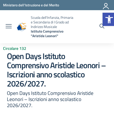
Vai ai contenuti
Vai al menu di navigazione
Vai al footer
Ministero dell'Istruzione e del Merito
Op
Scuola dell'Infanzia, Primaria
e Secondaria di I Grado ad
Indirizzo Musicale
Istituto Comprensivo
"Aristide Leonori"
Circolare 132
Open Days Istituto
Comprensivo Aristide Leonori –
Iscrizioni anno scolastico
2026/2027.
Open Days Istituto Comprensivo Aristide
Leonori – Iscrizioni anno scolastico
2026/2027.