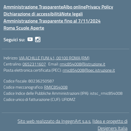
Amministrazione Trasparente
Albo online
Privacy Policy
Dichiarazione di accessibilità
Note legali
Amministrazione Trasparente fino al 7/11/2024
Roma Scuole Aperte
Seguici su:
Indirizzo:
VIA ACHILLE FUNI 41, 00100 ROMA (RM)
Centralino:
0652311607
Email:
rmic854008@istruzione.it
Posta elettronica certificata (PEC):
rmic854008@pec.istruzione.it
Codice fiscale: 80236250587
Codice meccanografico:
RMIC854008
Codice Indice delle Pubbliche Amministrazioni (IPA): istsc_rmic854008
Codice unico di fatturazione (CUF): UFI0MZ
Sito web realizzato da IngegnArt s.a.s.
|
Idea e progetto di
Designers Italia