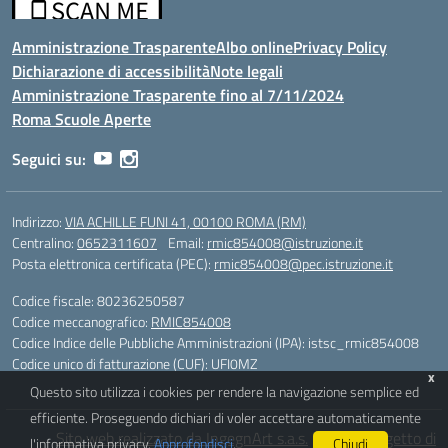
Amministrazione Trasparente
Albo online
Privacy Policy
Dichiarazione di accessibilità
Note legali
Amministrazione Trasparente fino al 7/11/2024
Roma Scuole Aperte
Seguici su:
Indirizzo:
VIA ACHILLE FUNI 41, 00100 ROMA (RM)
Centralino:
0652311607
Email:
rmic854008@istruzione.it
Posta elettronica certificata (PEC):
rmic854008@pec.istruzione.it
Codice fiscale: 80236250587
Codice meccanografico:
RMIC854008
Codice Indice delle Pubbliche Amministrazioni (IPA): istsc_rmic854008
Codice unico di fatturazione (CUF): UFI0MZ
x
Questo sito utilizza i cookies per rendere la navigazione semplice ed
efficiente. Proseguendo dichiari di voler accettare automaticamente
Sito web realizzato da IngegnArt s.a.s.
|
Idea e progetto di
l'informativa privacy.
Approfondisci
.
Chiudi