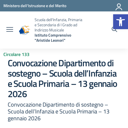
Vai ai contenuti
Vai al menu di navigazione
Vai al footer
Ministero dell'Istruzione e del Merito
Op
Scuola dell'Infanzia, Primaria
e Secondaria di I Grado ad
Indirizzo Musicale
Istituto Comprensivo
"Aristide Leonori"
Circolare 133
Convocazione Dipartimento di
sostegno – Scuola dell’Infanzia
e Scuola Primaria – 13 gennaio
2026
Convocazione Dipartimento di sostegno –
Scuola dell’Infanzia e Scuola Primaria – 13
gennaio 2026