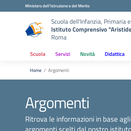
Vai ai contenuti
Vai al menu di navigazione
Vai al footer
Ministero dell'Istruzione e del Merito
Scuola dell'Infanzia, Primaria 
Istituto Comprensivo "Aristid
Roma
Scuola
Servizi
Novità
Didattica
Home
Argomenti
Argomenti
Ritrova le informazioni in base agli
argomenti scelti dal nostro istitut