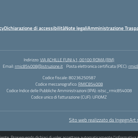
cy
Dichiarazione di accessibilità
Note legali
Amministrazione Traspa
Indirizzo:
VIA ACHILLE FUNI 41, 00100 ROMA (RM)
Email:
rmic854008@istruzione.it
Posta elettronica certificata (PEC):
rmic
Codice fiscale: 80236250587
Codice meccanografico:
RMIC854008
Codice Indice delle Pubbliche Amministrazioni (IPA): istsc_rmic854008
Codice unico di fatturazione (CUF): UFI0MZ
Sito web realizzato da IngegnArt s
iciente. Proseguendo dichiari di voler accettare automaticamente l'informativa 