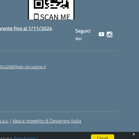
rente fino al 7/11/2024
Seguici
su:
854008@pec.istruzione.it
.a.s.
|
Idea e progetto di Designers Italia
x
privacy.
Approfondisci
.
Chiudi