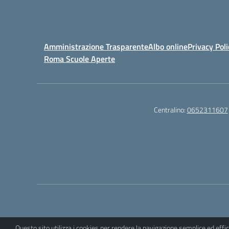
Amministrazione Trasparente
Albo online
Privacy Poli
Roma Scuole Aperte
Centralino:
0652311607
Questo sito utilizza i cookies per rendere la navigazione semplice ed eff