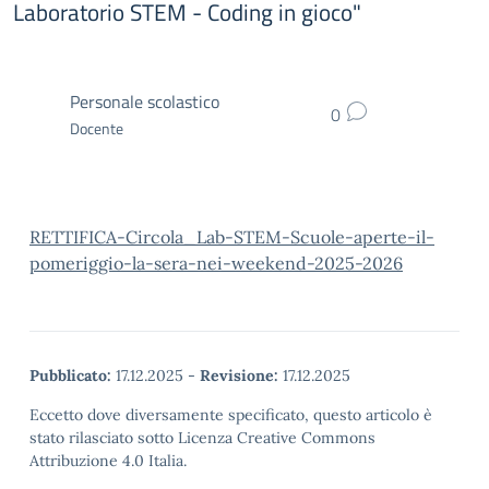
Laboratorio STEM - Coding in gioco"
Personale scolastico
0
Docente
RETTIFICA-Circola_Lab-STEM-Scuole-aperte-il-
pomeriggio-la-sera-nei-weekend-2025-2026
Pubblicato:
17.12.2025
-
Revisione:
17.12.2025
Eccetto dove diversamente specificato, questo articolo è
stato rilasciato sotto Licenza Creative Commons
Attribuzione 4.0 Italia.