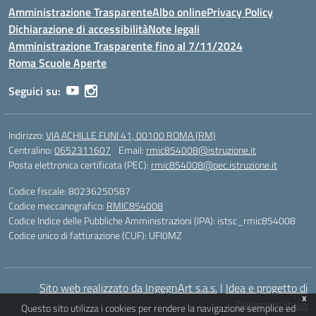
Amministrazione Trasparente
Albo online
Privacy Policy
Dichiarazione di accessibilità
Note legali
Amministrazione Trasparente fino al 7/11/2024
Roma Scuole Aperte
Seguici su:
Indirizzo:
VIA ACHILLE FUNI 41, 00100 ROMA (RM)
Centralino:
0652311607
Email:
rmic854008@istruzione.it
Posta elettronica certificata (PEC):
rmic854008@pec.istruzione.it
Codice fiscale: 80236250587
Codice meccanografico:
RMIC854008
Codice Indice delle Pubbliche Amministrazioni (IPA): istsc_rmic854008
Codice unico di fatturazione (CUF): UFI0MZ
Sito web realizzato da IngegnArt s.a.s.
|
Idea e progetto di
x
Designers Italia
Questo sito utilizza i cookies per rendere la navigazione semplice ed