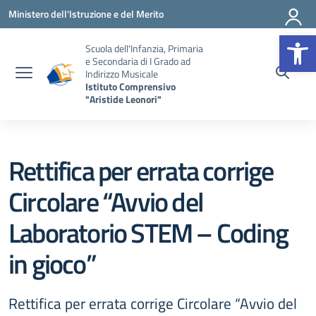
Vai ai contenuti
Vai al menu di navigazione
Vai al footer
Ministero dell'Istruzione e del Merito
Op
Scuola dell'Infanzia, Primaria
e Secondaria di I Grado ad
Indirizzo Musicale
Istituto Comprensivo
"Aristide Leonori"
Rettifica per errata corrige
Circolare “Avvio del
Laboratorio STEM – Coding
in gioco”
Rettifica per errata corrige Circolare “Avvio del