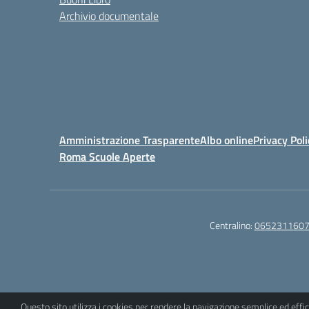
Archivio documentale
Amministrazione Trasparente
Albo online
Privacy Poli
Roma Scuole Aperte
Centralino:
065231160
Questo sito utilizza i cookies per rendere la navigazione semplice ed eff