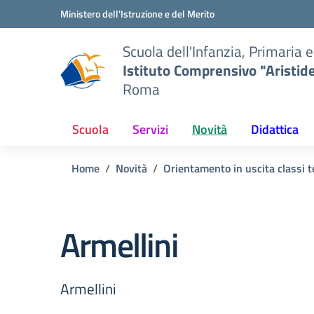
Vai ai contenuti
Vai al menu di navigazione
Vai al footer
Ministero dell'Istruzione e del Merito
Scuola dell'Infanzia, Primaria 
Istituto Comprensivo "Aristid
Roma
Scuola
Servizi
Novità
Didattica
Home
Novità
Orientamento in uscita classi t
Armellini
Armellini