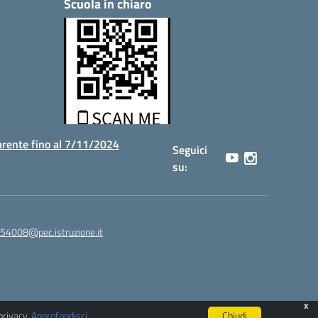
Scuola in chiaro
rente fino al 7/11/2024
Seguici
su:
54008@pec.istruzione.it
x
privacy.
Approfondisci
.
Chiudi