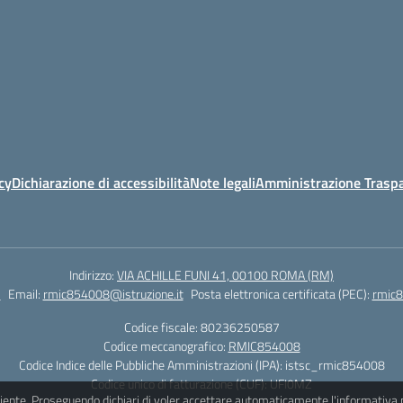
cy
Dichiarazione di accessibilità
Note legali
Amministrazione Traspa
Indirizzo:
VIA ACHILLE FUNI 41, 00100 ROMA (RM)
7
Email:
rmic854008@istruzione.it
Posta elettronica certificata (PEC):
rmic8
Codice fiscale: 80236250587
Codice meccanografico:
RMIC854008
Codice Indice delle Pubbliche Amministrazioni (IPA): istsc_rmic854008
Codice unico di fatturazione (CUF): UFI0MZ
iciente. Proseguendo dichiari di voler accettare automaticamente l'informativa 