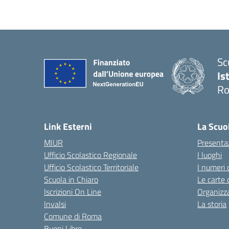
Sc
Is
R
Link Esterni
La Scuo
MIUR
Presenta
Ufficio Scolastico Regionale
I luoghi
Ufficio Scolastico Territoriale
I numeri 
Scuola in Chiaro
Le carte 
Iscrizioni On Line
Organizz
Invalsi
La storia
Comune di Roma
Buoni Libro