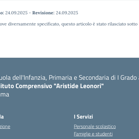
o:
24.09.2025
-
Revisione:
24.09.2025
ove diversamente specificato, questo articolo è stato rilasciato sott
uola dell'Infanzia, Primaria e Secondaria di I Grado
tituto Comprensivo "Aristide Leonori"
oma
la
I Servizi
zione
Personale scolastico
Famiglie e studenti