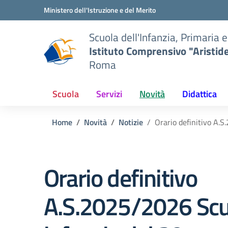
Vai ai contenuti
Vai al menu di navigazione
Vai al footer
Ministero dell'Istruzione e del Merito
Scuola dell'Infanzia, Primaria 
Istituto Comprensivo "Aristid
Roma
Scuola
Servizi
Novità
Didattica
Home
Novità
Notizie
Orario definitivo A.
Orario definitivo
A.S.2025/2026 Scu