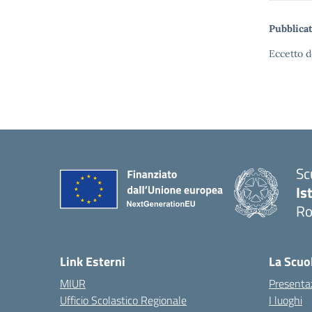
Pubblicat
Eccetto d
Sc
Is
R
Link Esterni
La Scuo
MIUR
Presenta
Ufficio Scolastico Regionale
I luoghi