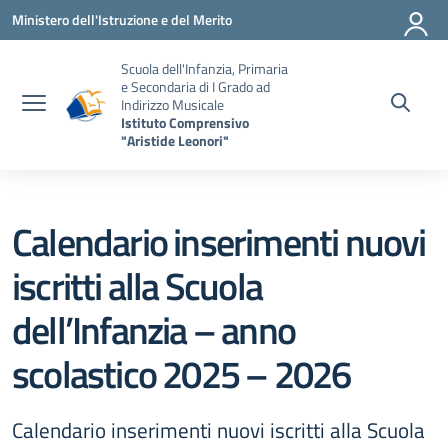
Vai ai contenuti
Vai al menu di navigazione
Vai al footer
Ministero dell'Istruzione e del Merito
Scuola dell'Infanzia, Primaria
e Secondaria di I Grado ad
Indirizzo Musicale
Istituto Comprensivo
"Aristide Leonori"
Calendario inserimenti nuovi
iscritti alla Scuola
dell’Infanzia – anno
scolastico 2025 – 2026
Calendario inserimenti nuovi iscritti alla Scuola