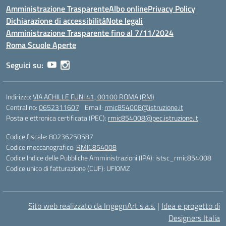
Amministrazione Trasparente
Albo online
Privacy Policy
Dichiarazione di accessibilità
Note legali
Amministrazione Trasparente fino al 7/11/2024
Roma Scuole Aperte
Seguici su:
Indirizzo:
VIA ACHILLE FUNI 41, 00100 ROMA (RM)
Centralino:
0652311607
Email:
rmic854008@istruzione.it
Posta elettronica certificata (PEC):
rmic854008@pec.istruzione.it
Codice fiscale: 80236250587
Codice meccanografico:
RMIC854008
Codice Indice delle Pubbliche Amministrazioni (IPA): istsc_rmic854008
Codice unico di fatturazione (CUF): UFI0MZ
Sito web realizzato da IngegnArt s.a.s.
|
Idea e progetto di
Designers Italia